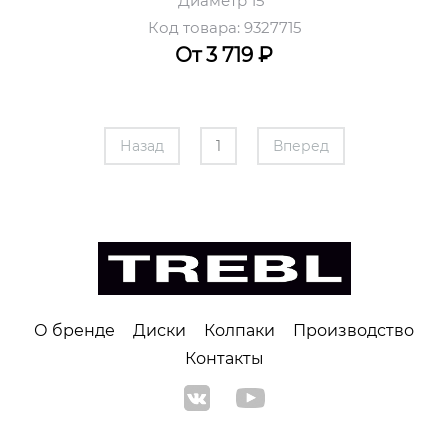
Диаметр 15''
Код товара: 9327715
От 3 719
₽
Назад
1
Вперед
О бренде
Диски
Колпаки
Производство
Контакты