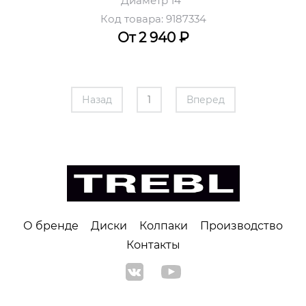
Диаметр 14''
Код товара: 9187334
От 2 940
₽
Назад
1
Вперед
О бренде
Диски
Колпаки
Производство
Контакты