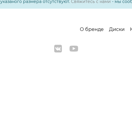
указаного размера отсутствуют.
Свяжитесь с нами
- мы соо
О бренде
Диски