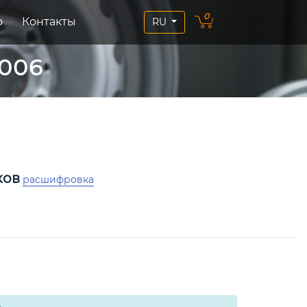
0
о
Контакты
RU
006
ков
расшифровка