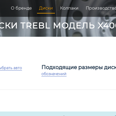
О бренде
Диски
Колпаки
Производств
СКИ TREBL МОДЕЛЬ X40
Подходящие размеры дис
ыбрать авто
обозначений