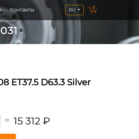
0
о
Контакты
RU
031
 ET37.5 D63.3 Silver
15 312
₽