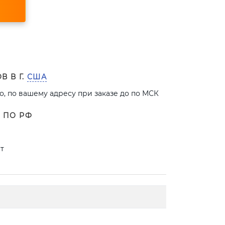
В В Г.
США
, по вашему адресу при заказе до по МСК
 ПО РФ
т