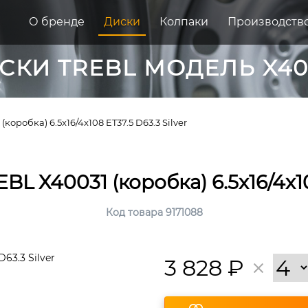
О бренде
Диски
Колпаки
Производств
СКИ TREBL МОДЕЛЬ X40
коробка) 6.5x16/4x108 ET37.5 D63.3 Silver
L X40031 (коробка) 6.5x16/4x108
Код товара 9171088
3 828
₽